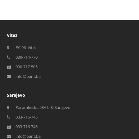
Vitez
PC 96, Vitez
030-714-770
030-717-505
info@bant.ba
Sarajevo
Paromlinska 53A L-3, Sarajevo
033-716-745
033-716-746
info@bant.ba