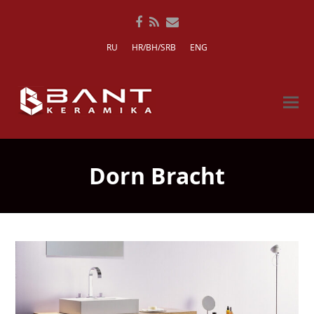
Facebook
RSS
Email
RU
HR/BH/SRB
ENG
Dorn Bracht