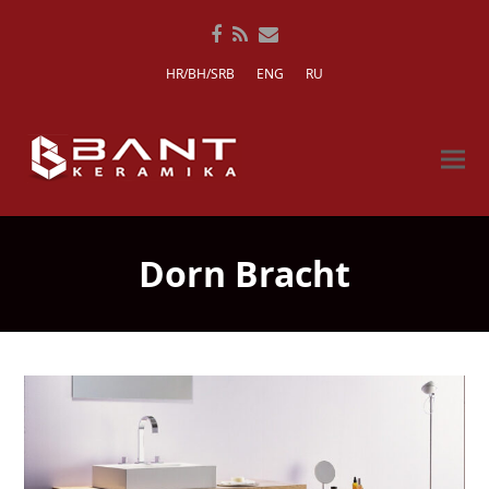
Facebook
RSS
Email
HR/BH/SRB
ENG
RU
Dorn Bracht