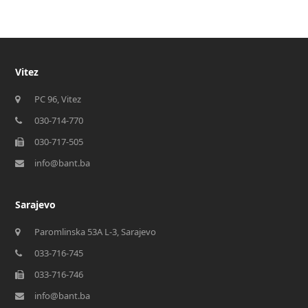
Vitez
PC 96, Vitez
030-714-770
030-717-505
info@bant.ba
Sarajevo
Paromlinska 53A L-3, Sarajevo
033-716-745
033-716-746
info@bant.ba