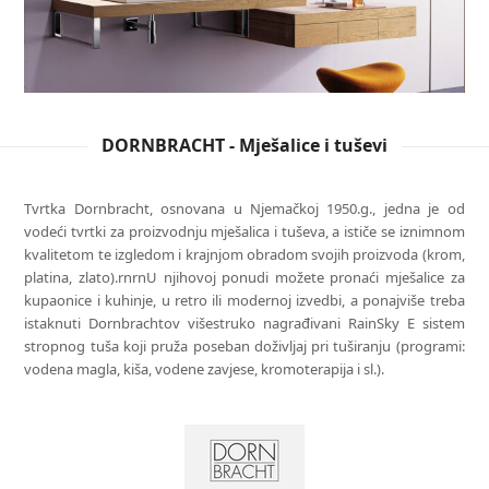
DORNBRACHT - Mješalice i tuševi
Tvrtka Dornbracht, osnovana u Njemačkoj 1950.g., jedna je od
vodeći tvrtki za proizvodnju mješalica i tuševa, a ističe se iznimnom
kvalitetom te izgledom i krajnjom obradom svojih proizvoda (krom,
platina, zlato).rnrnU njihovoj ponudi možete pronaći mješalice za
kupaonice i kuhinje, u retro ili modernoj izvedbi, a ponajviše treba
istaknuti Dornbrachtov višestruko nagrađivani RainSky E sistem
stropnog tuša koji pruža poseban doživljaj pri tuširanju (programi:
vodena magla, kiša, vodene zavjese, kromoterapija i sl.).