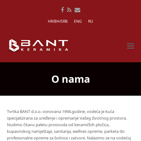
Facebook
RSS
Email
HR/BH/SRB
ENG
RU
O nama
Tvrtka BANT d.o.o. osnovana 1994.godine, vodeća je kuća
specijalizirana za uređenje i opremanje Vašeg životnog prostora.
Nudimo čitavu paletu proizvoda od keramičkih pločica,
kupaonskog namještaja, sanitarija, wellnes opreme, parketa do
profesionalne opreme za bolnice i zatvore. Nalazimo se na vodećoj