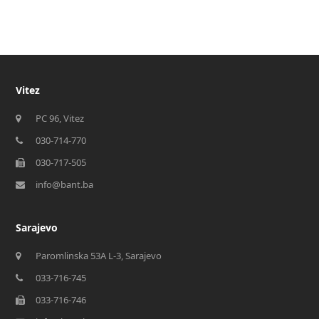
Vitez
PC 96, Vitez
030-714-770
030-717-505
info@bant.ba
Sarajevo
Paromlinska 53A L-3, Sarajevo
033-716-745
033-716-746