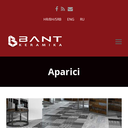
Facebook
RSS
Email
HR/BH/SRB
ENG
RU
Aparici