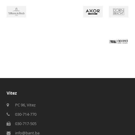
Vitez
PC 96, Vitez
030-714-770
030-717-505
info@bant.ba