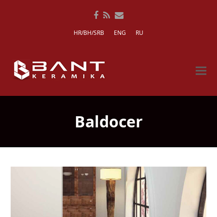
Facebook
RSS
Email
HR/BH/SRB
ENG
RU
Baldocer