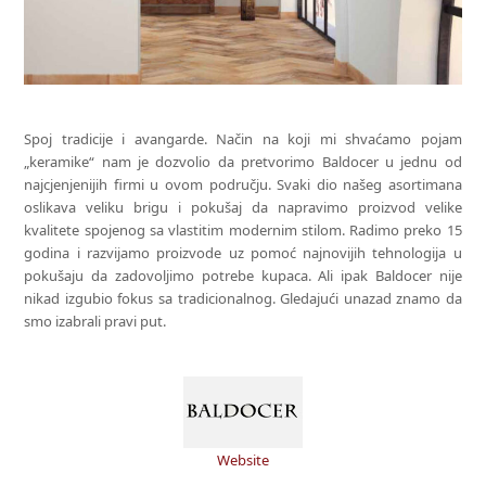
Spoj tradicije i avangarde. Način na koji mi shvaćamo pojam
„keramike“ nam je dozvolio da pretvorimo Baldocer u jednu od
najcjenjenijih firmi u ovom području. Svaki dio našeg asortimana
oslikava veliku brigu i pokušaj da napravimo proizvod velike
kvalitete spojenog sa vlastitim modernim stilom. Radimo preko 15
godina i razvijamo proizvode uz pomoć najnovijih tehnologija u
pokušaju da zadovoljimo potrebe kupaca. Ali ipak Baldocer nije
nikad izgubio fokus sa tradicionalnog. Gledajući unazad znamo da
smo izabrali pravi put.
Website