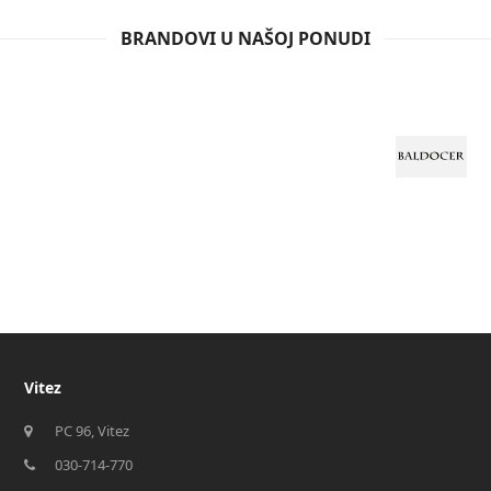
BRANDOVI U NAŠOJ PONUDI
Vitez
PC 96, Vitez
030-714-770