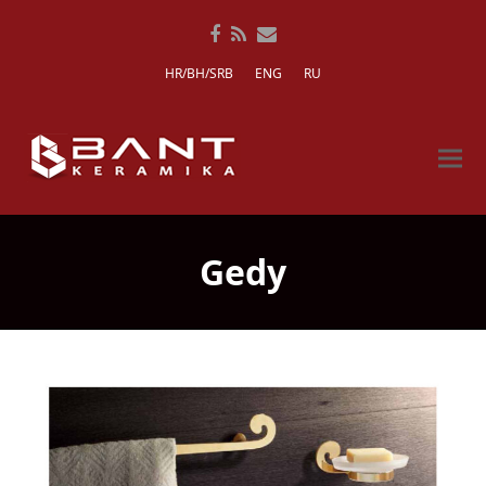
Facebook
RSS
Email
HR/BH/SRB
ENG
RU
Gedy